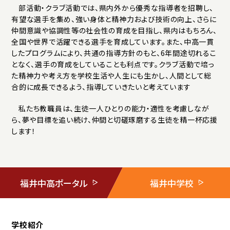
部活動・クラブ活動では、県内外から優秀な指導者を招聘し、
有望な選手を集め、強い身体と精神力および技術の向上、さらに
仲間意識や協調性等の社会性の育成を目指し、県内はもちろん、
全国や世界で活躍できる選手を育成しています。また、中高一貫
したプログラムにより、共通の指導方針のもと、6年間途切れるこ
となく、選手の育成をしていることも利点です。クラブ活動で培っ
た精神力や考え方を学校生活や人生にも生かし、人間として総
合的に成長できるよう、指導していきたいと考えています
私たち教職員は、生徒一人ひとりの能力・適性を考慮しなが
ら、夢や目標を追い続け、仲間と切磋琢磨する生徒を精一杯応援
します！
福井中高ポータル
福井中学校
学校紹介