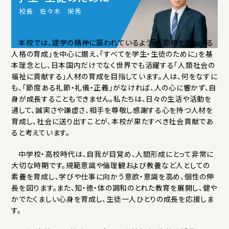
アクセス
プライバシーポリシー
サイトマップ
校長 佐々木 栄秀
いじめ防止基本方針
ご寄付について
お問い合わせ
本校では、建学の精神に謳われているように「節義を重んずる
人格の育成」を中心に据え、「すべてを学生・生徒のために」を基
本理念とし、日本国内だけでなく世界でも活躍する「人類社会の
福祉に貢献する」人材の育成を目指しています。人は、何をなすに
資料請求
も、「節度ある礼節・礼儀・正義」がなければ、人の心に響かず、自
身が成長することもできません。私たちは、日々の生活や活動を
通して、誠実さや謙虚さ、相手を尊敬し感謝する心を持つ人材を
育成し、社会に送り出すことが、本校が果たすべき社会貢献であ
ると考えています。
中学校・高校時代は、自我が目覚め、人間形成にとって非常に
大切な時期です。規範意識や倫理観および教養など人としての
素養を育成し、学びや仕事に向かう意欲・意識を高め、個性の伸
長を図ります。また、知・徳・体の調和のとれた教育を展開し、健や
かでたくましい心身を育成し、生徒一人ひとりの成長を応援しま
す。