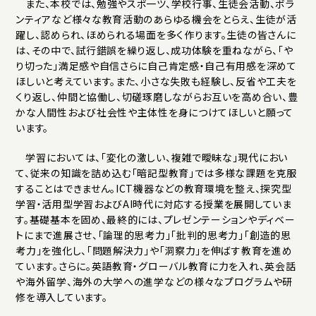
また、本校では、勉強やスポ一ツ、学校行事、生徒会活動、ボラ
ンティアなど様々な教育活動のあらゆる機会をとらえ、生徒が活
躍し、認められ、ほめられる場面を多く作ります。生徒の皆さんに
は、その中で、試行錯誤を繰り返し、成功体験を重ねながら、「や
り切った」満足感や自信さらに自己肯定感・自己有用感を深めて
ほしいと考えています。また、小さな失敗も経験し、反省や工夫を
くり返し、仲間と協働し、切磋琢磨しながらお互いを高め合い、豊
かな人間性および社会性や主体性を身につけてほしいと願って
います。
学習においては、「変化の激しい、複雑で曖昧な」現代におい
て、従来の知識を詰め込む「暗記型教育」では多様な課題を克服
することはできません。ICT機器などの教育環境を整え、探究型
学習・活用型学習およびAI時代に対応する授業を展開していま
す。基礎基本を固め、最終的には、プレゼンテーションやディベー
トにまで進展させ、「論理的思考力」「批判的思考力」「創造的思
考力」を強化し、「問題解決力」や「洞察力」を伸ばす教育を進め
ています。さらに。英語教育・グローバル教育に力を入れ、英会話
や海外留学、海外の大学への進学などの様々なプログラムや研
修を導入しています。