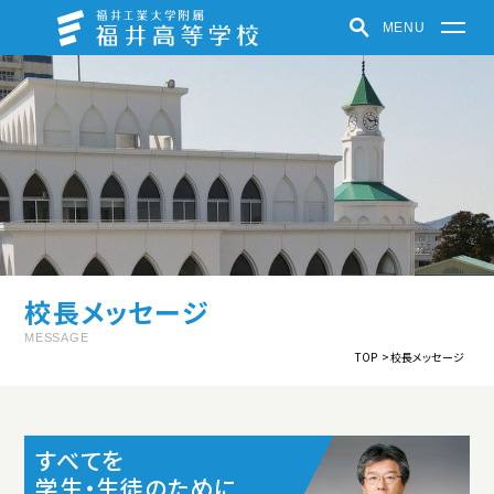
MENU
福井高等学校
学校紹介
学びの特色
学校での取り組み
クラブ活動
受験生の方へ
在学生・保護者の方へ
パンフレット
お知らせ
校長メッセージ
福井中高ポータルサイト
MESSAGE
TOP
校長メッセージ
中高一貫教育
教育方針
制服紹介
施設紹介
学校紹介動画
すべてを
学生・生徒のために