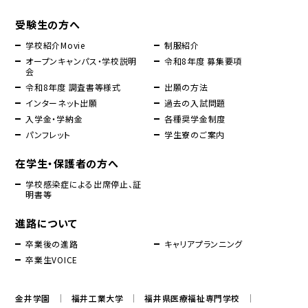
受験生の方へ
学校紹介Movie
制服紹介
オープンキャンパス・学校説明
令和8年度 募集要項
会
令和8年度 調査書等様式
出願の方法
インターネット出願
過去の入試問題
入学金・学納金
各種奨学金制度
パンフレット
学生寮のご案内
在学生・保護者の方へ
学校感染症による出席停止、証
明書等
進路について
卒業後の進路
キャリアプランニング
卒業生VOICE
金井学園
福井工業大学
福井県医療福祉専門学校