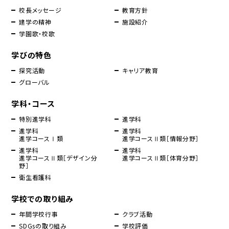
校長メッセージ
教育方針
建学の精神
施設紹介
学園歌・校歌
学びの特色
探究活動
キャリア教育
グローバル
学科・コース
特別進学科
進学科
進学科
進学科
進学コースⅠ類
進学コースⅡ類［情報分野］
進学科
進学科
進学コースⅡ類［デザイン分
進学コースⅡ類［体育分野］
野］
衛生看護科
学校での取り組み
年間学校行事
クラブ活動
SDGsの取り組み
学校評価