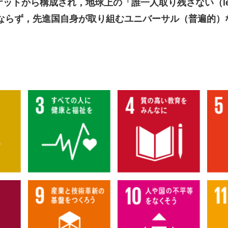
ットから構成され，地球上の「誰一人取り残さない（leave 
みならず，先進国自身が取り組むユニバーサル（普遍的