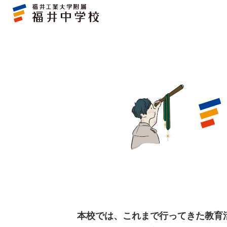
SDGs
福
井
中
学
校
本校では、これまで行ってきた教育