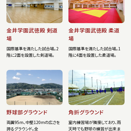
金井学園武徳殿 剣道
金井学園武徳殿 柔道
場
場
国際基準を満たした試合場。2
国際基準を満たした試合場。1
階に2面を設置した剣道場。
階に4面を設置した柔道場。
野球部グラウンド
角折グラウンド
両翼95m、中堅120mの広さを
室内練習場が隣接しており、雨
誇るグラウンド。全
天時でも野球の練習が出来ま