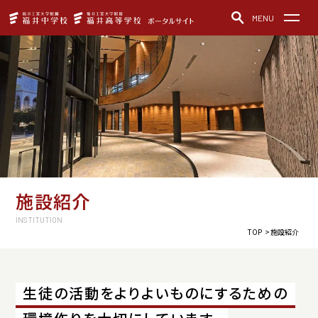
MENU
福井中学校・福井高等学校
お知らせ
中高一貫教育
教育方針
クラブ活動
制服紹介
施設の紹介
学校紹介動画
デュアル・ディプロマ・プログラム
レジェンドトーク
アクセス
施設紹介
ご寄付について
INSTITUTION
TOP
施設紹介
福井中学校
お問い合わせ
パンフレット
生徒の活動をよりよいものにするための