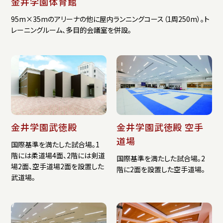
金井学園体育館
95m×35mのアリーナの他に屋内ランニングコース（1周250m）。ト
レーニングルーム、多目的会議室を併設。
金井学園武徳殿
金井学園武徳殿 空手
道場
国際基準を満たした試合場。1
階には柔道場4面、2階には剣道
国際基準を満たした試合場。2
場2面、空手道場2面を設置した
階に2面を設置した空手道場。
武道場。