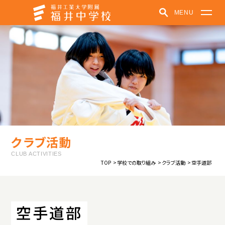
MENU
福井中学校
学校紹介
学びの特色
学校での取り組み
クラブ活動
受験生の方へ
在学生・保護者の方へ
パンフレット
お知らせ
クラブ活動
福井中高ポータルサイト
CLUB ACTIVITIES
TOP
学校での取り組み
クラブ活動
空手道部
中高一貫教育
教育方針
制服紹介
施設紹介
学校紹介動画
空手道部