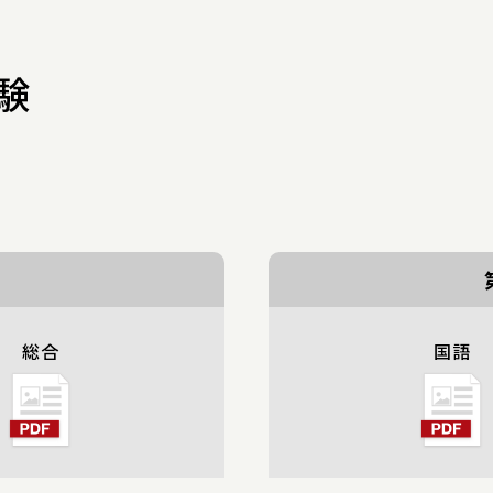
験
総合
国語