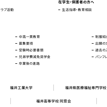
在学生・保護者の方へ
クラブ活動
生活指導・教育相談
中高一貫教育
制服紹
募集要項
出願の
受験時必要書類
過去の
兄弟学費減免奨学金
パンフ
卒業後の進路
福井工業大学
福井県医療福祉専門学校
福井高等学校 同窓会