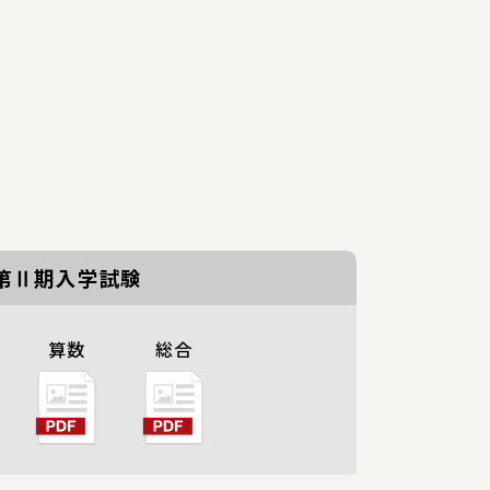
第Ⅱ期入学試験
算数
総合