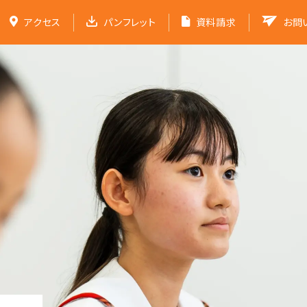
アクセス
パンフレット
資料請求
お問
福井中学校
学校紹介
学校での取り組み
受験生の方へ
パンフレット
福井中高ポータ