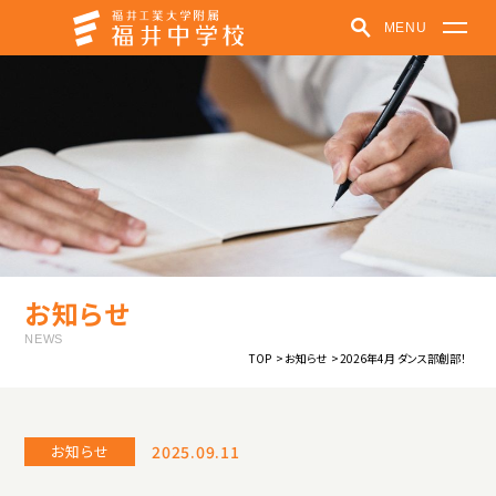
MENU
福井中学校
学校紹介
学びの特色
学校での取り組み
クラブ活動
受験生の方へ
在学生・保護者の方へ
パンフレット
お知らせ
お知らせ
福井中高ポータルサイト
NEWS
TOP
お知らせ
2026年4月 ダンス部創部！
中高一貫教育
教育方針
制服紹介
施設紹介
学校紹介動画
お知らせ
2025.09.11