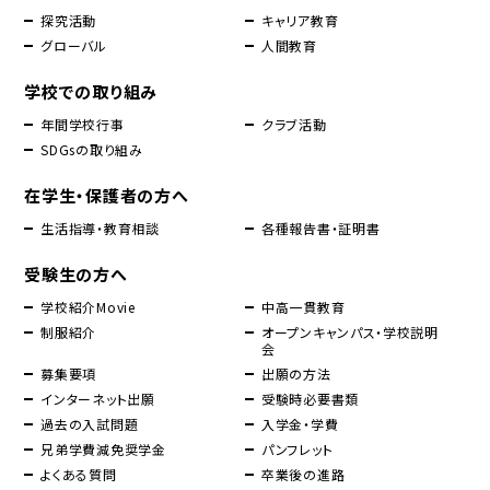
探究活動
キャリア教育
グローバル
人間教育
学校での取り組み
年間学校行事
クラブ活動
SDGsの取り組み
在学生・保護者の方へ
生活指導・教育相談
各種報告書・証明書
受験生の方へ
学校紹介Movie
中高一貫教育
制服紹介
オープンキャンパス・学校説明
会
募集要項
出願の方法
インターネット出願
受験時必要書類
過去の入試問題
入学金・学費
兄弟学費減免奨学金
パンフレット
よくある質問
卒業後の進路