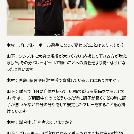
木村
： プロバレーボール選手になって変わったことはありますか？
山下
： シンプルに大会の規模が大きくなり、応援して下さる方が増え
ました。その分バレーボールで勝つことへの責任をより持つようにな
ったと思います。
木村
： 普段、練習や日常生活で意識していることはありますか？
山下
： 試合で自分に自信を持って100%で戦える準備をすることで
す。今はリーグ期間中なのでどういった時に調子が良くてどの時に調
子が悪いかなど自分の分析をして安定したプレーをすることを心掛
けています。
木村
： 試合中、何を考えていますか？
山下
： バレーボールは流れがあるスポーツなので私は今の状況を