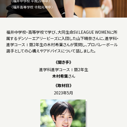
〈福井中学校 平成28年卒〉
福井高等学校
〈福井高等学校 令和元年卒〉
お問い合わせ
パンフレット
福井中学校・高等学校で学び、大同生命SV.LEAGUE WOMENに所
属するデンソーエアリービーズに入団した山下晴奈さんに、進学科・
進学コースⅠ類2年生の木村希葉さんが質問し、プロバレーボール
福井中学校資料請求
選手としての心構えやアドバイスについて話しました。
《聞き手》
進学科進学コースⅠ類2年生
木村希葉
さん
福井高等学校資料請求
《取材日》
2023年5月