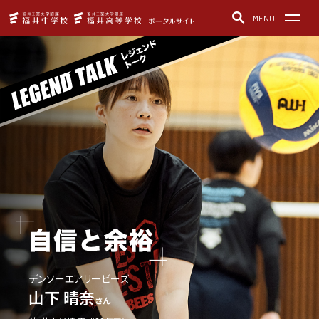
MENU
福井中学校・福井高等学校
お知らせ
中高一貫教育
教育方針
クラブ活動
制服紹介
施設の紹介
学校紹介動画
デュアル・ディプロマ・プログラム
レジェンドトーク
アクセス
ご寄付について
福井中学校
デンソーエアリービーズ
お問い合わせ
パンフレット
山下 晴奈
さん