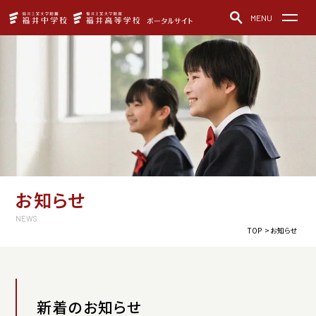
MENU
福井中学校・福井高等学校
お知らせ
中高一貫教育
教育方針
クラブ活動
制服紹介
施設の紹介
学校紹介動画
デュアル・ディプロマ・プログラム
レジェンドトーク
アクセス
お知らせ
ご寄付について
NEWS
TOP
お知らせ
福井中学校
お問い合わせ
パンフレット
新着のお知らせ