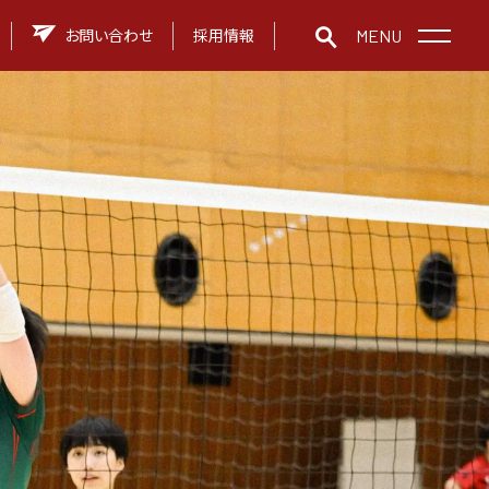
お問い合わせ
採用情報
MENU
井高等学校
中高一貫教育
クラブ活動
施設の紹介
デュアル・ディプロマ・プログラム
アクセス