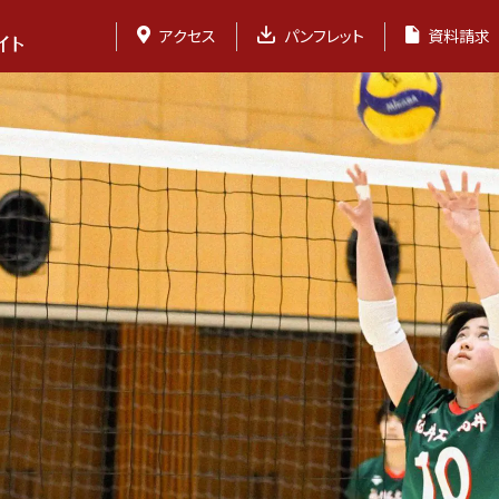
アクセス
パンフレット
資料請求
福井中学校・福
お知らせ
教育方針
制服紹介
学校紹介動画
レジェンドトーク
ご寄付について