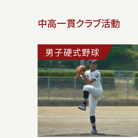
中⾼⼀貫クラブ活動
男子硬式野球