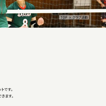
福井高等学校
TOP
クラブ活動
お問い合わせ
パンフレット
福井高等学校資料請求
トです。
きます。