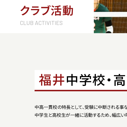
クラブ活動
CLUB ACTIVITIES
福井
中学校・
中⾼⼀貫校の特⻑として、受験に中断される事な
中学⽣と⾼校⽣が⼀緒に活動するため、幅広い