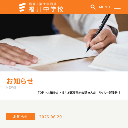
MENU
福井中学校
学校紹介
学びの特色
学校での取り組み
クラブ活動
受験生の方へ
在学生・保護者の方へ
パンフレット
お知らせ
お知らせ
福井中高ポータルサイト
NEWS
TOP
お知らせ
福井地区夏季総合競技大会 サッカー部優勝！！
中高一貫教育
教育方針
制服紹介
施設紹介
学校紹介動画
お知らせ
2026.06.20