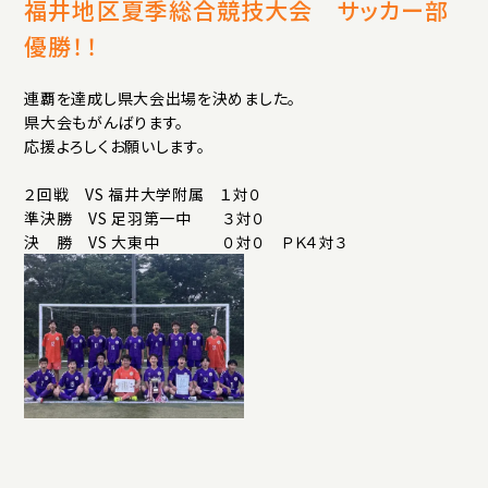
アクセス
プライバシーポリシー
サイトマップ
福井地区夏季総合競技大会 サッカー部
いじめ防止基本方針
ご寄付について
優勝！！
お問い合わせ
連覇を達成し県大会出場を決めました。
県大会もがんばります。
応援よろしくお願いします。
資料請求
２回戦 VS 福井大学附属 １対０
準決勝 VS 足羽第一中 ３対０
決 勝 VS 大東中 ０対０ ＰＫ４対３