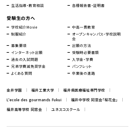
生活指導・教育相談
各種報告書・証明書
受験生の方へ
学校紹介Movie
中高一貫教育
制服紹介
オープンキャンパス・学校説明
会
募集要項
出願の方法
インターネット出願
受験時必要書類
過去の入試問題
入学金・学費
兄弟学費減免奨学金
パンフレット
よくある質問
卒業後の進路
金井学園
福井工業大学
福井県医療福祉専門学校
L'ecole des gourmands Fukui
福井中学校 同窓会「桜花会」
福井高等学校 同窓会
ユネスコスクール