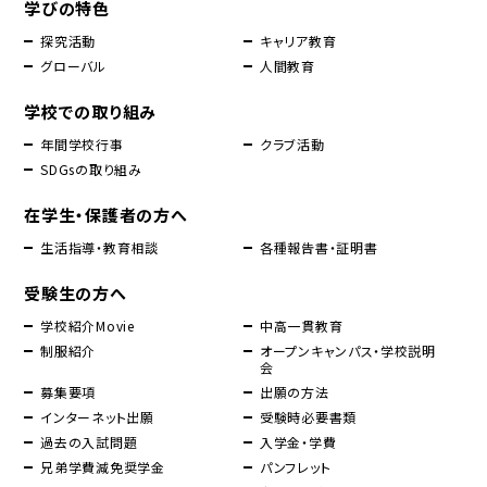
学びの特色
探究活動
キャリア教育
グローバル
人間教育
学校での取り組み
年間学校行事
クラブ活動
SDGsの取り組み
在学生・保護者の方へ
生活指導・教育相談
各種報告書・証明書
受験生の方へ
学校紹介Movie
中高一貫教育
制服紹介
オープンキャンパス・学校説明
会
募集要項
出願の方法
インターネット出願
受験時必要書類
過去の入試問題
入学金・学費
兄弟学費減免奨学金
パンフレット