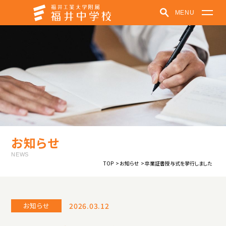
MENU
福井中学校
学校紹介
学びの特色
学校での取り組み
クラブ活動
受験生の方へ
在学生・保護者の方へ
パンフレット
お知らせ
お知らせ
福井中高ポータルサイト
NEWS
TOP
お知らせ
卒業証書授与式を挙行しました
中高一貫教育
教育方針
制服紹介
施設紹介
学校紹介動画
お知らせ
2026.03.12