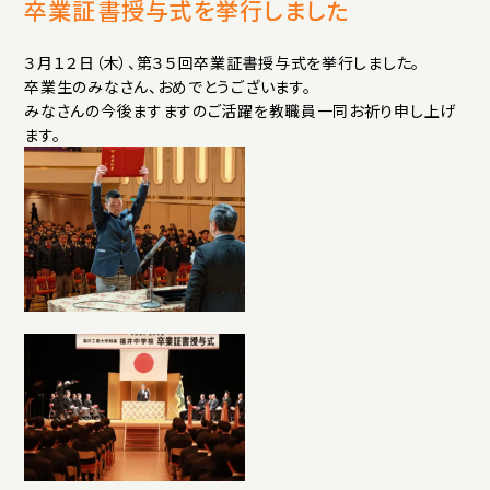
アクセス
プライバシーポリシー
サイトマップ
卒業証書授与式を挙行しました
いじめ防止基本方針
ご寄付について
３月１２日（木）、第３５回卒業証書授与式を挙行しました。
卒業生のみなさん、おめでとうございます。
お問い合わせ
みなさんの今後ますますのご活躍を教職員一同お祈り申し上げ
ます。
資料請求