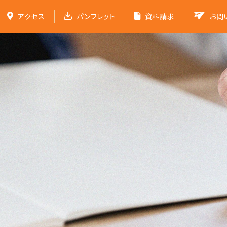
アクセス
パンフレット
資料請求
お問
福井中学校
学校紹介
学校での取り組み
受験生の方へ
パンフレット
福井中高ポータ