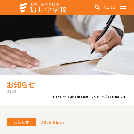
MENU
福井中学校
学校紹介
学びの特色
学校での取り組み
クラブ活動
受験生の方へ
在学生・保護者の方へ
パンフレット
お知らせ
お知らせ
福井中高ポータルサイト
NEWS
TOP
お知らせ
第１回オープンキャンパスを開催します
中高一貫教育
教育方針
制服紹介
施設紹介
学校紹介動画
お知らせ
2026.06.12