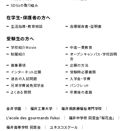
SDGsの取り組み
在学生・保護者の方へ
生活指導・教育相談
各種報告書・証明書
受験生の方へ
学校紹介Movie
中高一貫教育
制服紹介
オープンキャンパス・学校説明
会
募集要項
出願の方法
インターネット出願
受験時必要書類
過去の入試問題
入学金・学費
兄弟学費減免奨学金
パンフレット
よくある質問
卒業後の進路
金井学園
福井工業大学
福井県医療福祉専門学校
L'ecole des gourmands Fukui
福井中学校 同窓会「桜花会」
福井高等学校 同窓会
ユネスコスクール