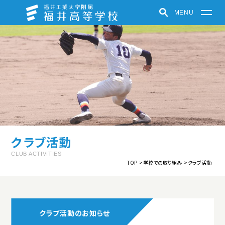
MENU
福井高等学校
学校紹介
学びの特色
学校での取り組み
クラブ活動
受験生の方へ
在学生・保護者の方へ
パンフレット
お知らせ
クラブ活動
福井中高ポータルサイト
CLUB ACTIVITIES
TOP
学校での取り組み
クラブ活動
中高一貫教育
教育方針
制服紹介
施設紹介
学校紹介動画
クラブ活動のお知らせ