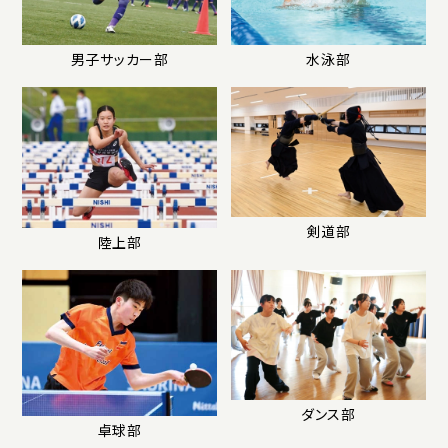
男子サッカー部
水泳部
剣道部
陸上部
ダンス部
卓球部