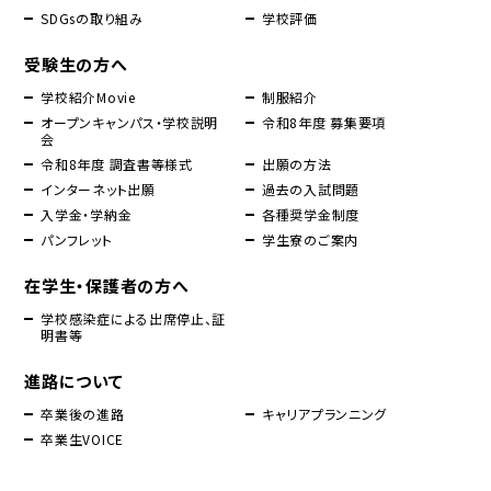
SDGsの取り組み
学校評価
受験生の方へ
学校紹介Movie
制服紹介
オープンキャンパス・学校説明
令和8年度 募集要項
会
令和8年度 調査書等様式
出願の方法
インターネット出願
過去の入試問題
入学金・学納金
各種奨学金制度
パンフレット
学生寮のご案内
在学生・保護者の方へ
学校感染症による出席停止、証
明書等
進路について
卒業後の進路
キャリアプランニング
卒業生VOICE