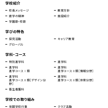
学校紹介
校長メッセージ
教育方針
建学の精神
施設紹介
学園歌・校歌
学びの特色
探究活動
キャリア教育
グローバル
学科・コース
特別進学科
進学科
進学科
進学科
進学コースⅠ類
進学コースⅡ類［情報分野］
進学科
進学科
進学コースⅡ類［デザイン分
進学コースⅡ類［体育分野］
野］
衛生看護科
学校での取り組み
年間学校行事
クラブ活動