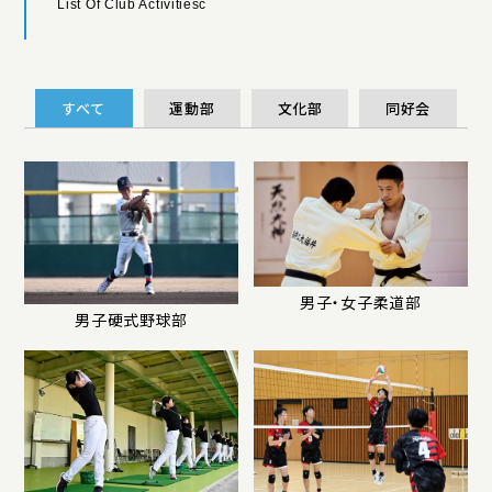
List Of Club Activitiesc
すべて
運動部
文化部
同好会
男子・女子柔道部
男子硬式野球部