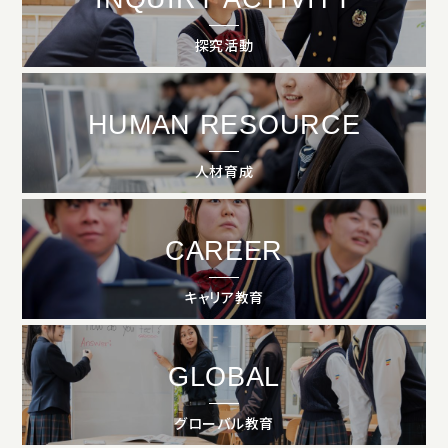
アクセス
プライバシーポリシー
サイトマップ
いじめ防止基本方針
ご寄付について
探究活動
お問い合わせ
HUMAN RESOURCE
資料請求
人材育成
CAREER
キャリア教育
GLOBAL
グローバル教育