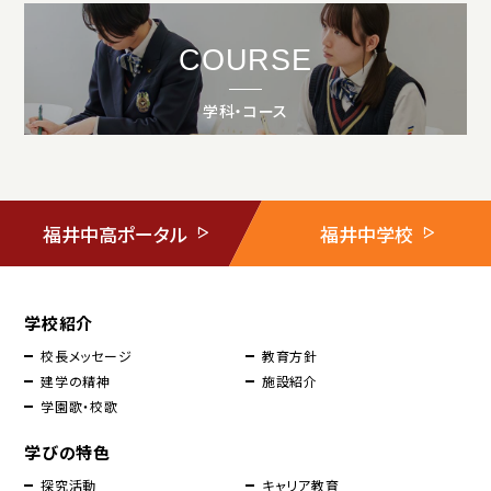
COURSE
学科・コース
福井中高ポータル
福井中学校
学校紹介
校長メッセージ
教育方針
建学の精神
施設紹介
学園歌・校歌
学びの特色
探究活動
キャリア教育