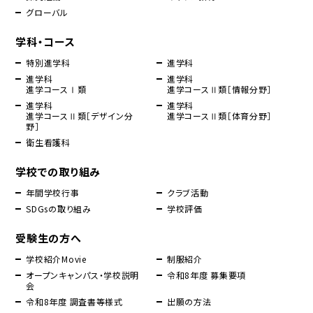
グローバル
学科・コース
特別進学科
進学科
進学科
進学科
進学コースⅠ類
進学コースⅡ類［情報分野］
進学科
進学科
進学コースⅡ類［デザイン分
進学コースⅡ類［体育分野］
野］
衛生看護科
学校での取り組み
年間学校行事
クラブ活動
SDGsの取り組み
学校評価
受験生の方へ
学校紹介Movie
制服紹介
オープンキャンパス・学校説明
令和8年度 募集要項
会
令和8年度 調査書等様式
出願の方法