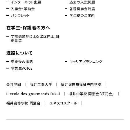
インターネット出願
過去の入試問題
入学金・学納金
各種奨学金制度
パンフレット
学生寮のご案内
在学生・保護者の方へ
学校感染症による出席停止、証
明書等
進路について
卒業後の進路
キャリアプランニング
卒業生VOICE
金井学園
福井工業大学
福井県医療福祉専門学校
L'ecole des gourmands Fukui
福井中学校 同窓会「桜花会」
福井高等学校 同窓会
ユネスコスクール