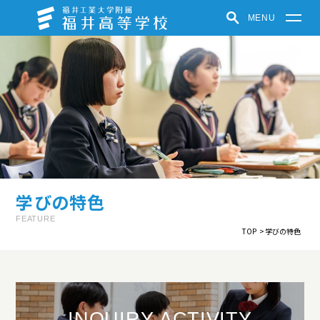
MENU
福井高等学校
学校紹介
学びの特色
学校での取り組み
クラブ活動
受験生の方へ
在学生・保護者の方へ
パンフレット
お知らせ
学びの特色
福井中高ポータルサイト
FEATURE
TOP
学びの特色
中高一貫教育
教育方針
制服紹介
施設紹介
学校紹介動画
INQUIRY ACTIVITY