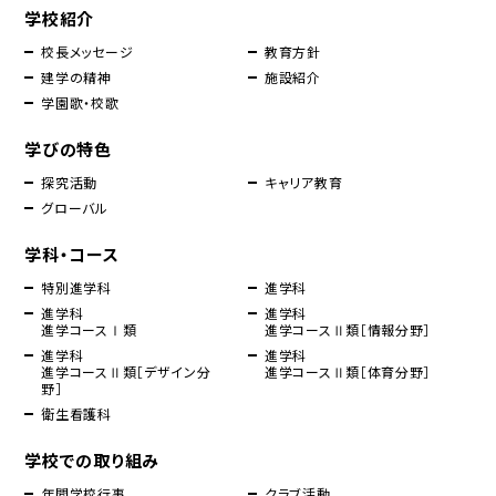
学校紹介
校長メッセージ
教育方針
建学の精神
施設紹介
学園歌・校歌
学びの特色
探究活動
キャリア教育
グローバル
学科・コース
特別進学科
進学科
進学科
進学科
進学コースⅠ類
進学コースⅡ類［情報分野］
進学科
進学科
進学コースⅡ類［デザイン分
進学コースⅡ類［体育分野］
野］
衛生看護科
学校での取り組み
年間学校行事
クラブ活動