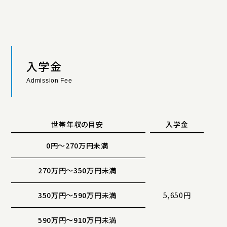
アクセス
プライバシーポリシー
サイトマップ
いじめ防止基本方針
ご寄付について
お問い合わせ
入学金
資料請求
Admission Fee
世帯年収の目安
入学金
0円〜270万円未満
270万円〜350万円未満
350万円〜590万円未満
5,650円
590万円〜910万円未満