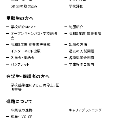
SDGsの取り組み
学校評価
受験生の方へ
学校紹介Movie
制服紹介
オープンキャンパス・学校説明
令和8年度 募集要項
会
令和8年度 調査書等様式
出願の方法
インターネット出願
過去の入試問題
入学金・学納金
各種奨学金制度
パンフレット
学生寮のご案内
在学生・保護者の方へ
学校感染症による出席停止、証
明書等
進路について
卒業後の進路
キャリアプランニング
卒業生VOICE