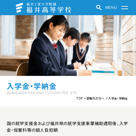
MENU
福井高等学校
学校紹介
学びの特色
学校での取り組み
クラブ活動
受験生の方へ
在学生・保護者の方へ
パンフレット
お知らせ
入学金・学納金
福井中高ポータルサイト
ADMISSION FEE AND TUITION FEE, ETC.
TOP
受験生の方へ
入学金・学納金
中高一貫教育
教育方針
制服紹介
施設紹介
学校紹介動画
国の就学支援金および福井県の就学支援事業補助適用後、入学
金・授業料等の個人負担額