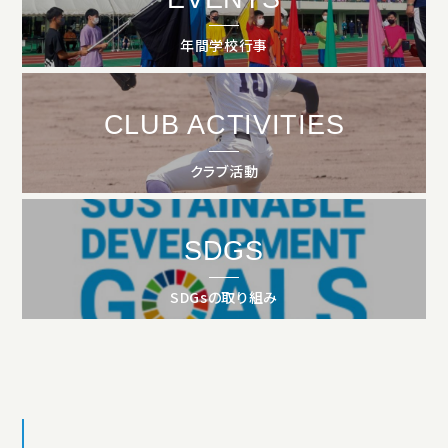
アクセス
プライバシーポリシー
サイトマップ
いじめ防止基本方針
ご寄付について
年間学校行事
お問い合わせ
CLUB ACTIVITIES
資料請求
クラブ活動
SDGS
SDGsの取り組み