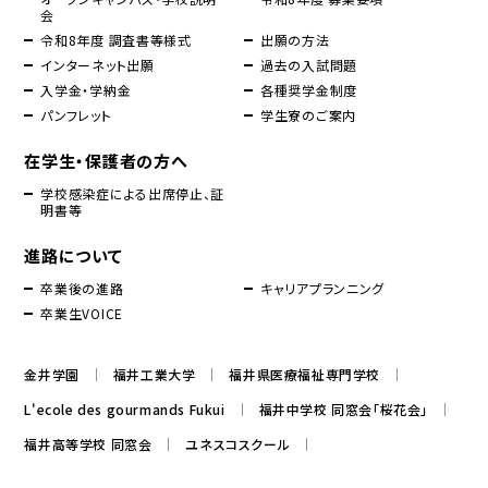
会
令和8年度 調査書等様式
出願の方法
インターネット出願
過去の入試問題
入学金・学納金
各種奨学金制度
パンフレット
学生寮のご案内
在学生・保護者の方へ
学校感染症による出席停止、証
明書等
進路について
卒業後の進路
キャリアプランニング
卒業生VOICE
金井学園
福井工業大学
福井県医療福祉専門学校
L'ecole des gourmands Fukui
福井中学校 同窓会「桜花会」
福井高等学校 同窓会
ユネスコスクール