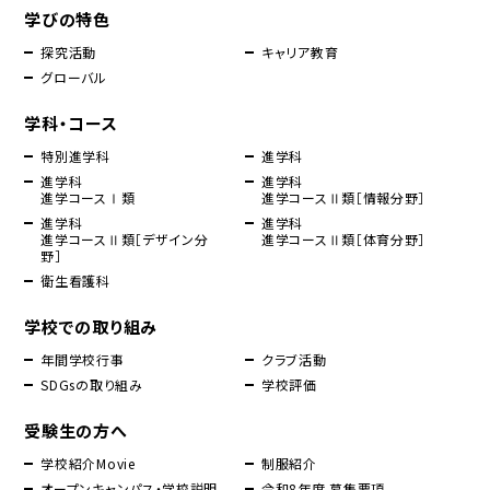
学びの特色
探究活動
キャリア教育
グローバル
学科・コース
特別進学科
進学科
進学科
進学科
進学コースⅠ類
進学コースⅡ類［情報分野］
進学科
進学科
進学コースⅡ類［デザイン分
進学コースⅡ類［体育分野］
野］
衛生看護科
学校での取り組み
年間学校行事
クラブ活動
SDGsの取り組み
学校評価
受験生の方へ
学校紹介Movie
制服紹介
オープンキャンパス・学校説明
令和8年度 募集要項