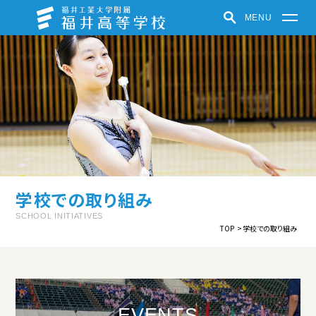
MENU
福井高等学校
学校紹介
学びの特色
学校での取り組み
クラブ活動
受験生の方へ
在学生・保護者の方へ
パンフレット
お知らせ
学校での取り組み
福井中高ポータルサイト
SCHOOL INITIATIVES
TOP
学校での取り組み
中高一貫教育
教育方針
制服紹介
施設紹介
学校紹介動画
EVENTS