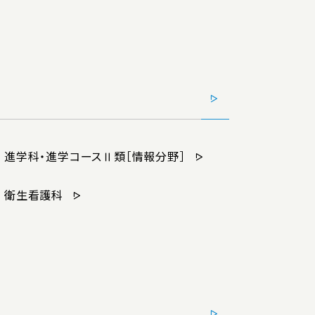
進学科・進学コースⅡ類［情報分野］
衛生看護科