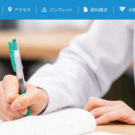
アクセス
パンフレット
資料請求
お
福井高等学校
学校紹介
学校での取り組み
受験生の方へ
パンフレット
福井中高ポータ