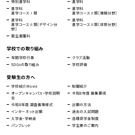
特別進学科
進学科
進学科
進学科
進学コースⅠ類
進学コースⅡ類［情報分野］
進学科
進学科
進学コースⅡ類［デザイン分
進学コースⅡ類［体育分野］
野］
衛生看護科
学校での取り組み
年間学校行事
クラブ活動
SDGsの取り組み
学校評価
受験生の方へ
学校紹介Movie
制服紹介
オープンキャンパス・学校説明
令和8年度 募集要項
会
令和8年度 調査書等様式
出願の方法
インターネット出願
過去の入試問題
入学金・学納金
各種奨学金制度
パンフレット
学生寮のご案内