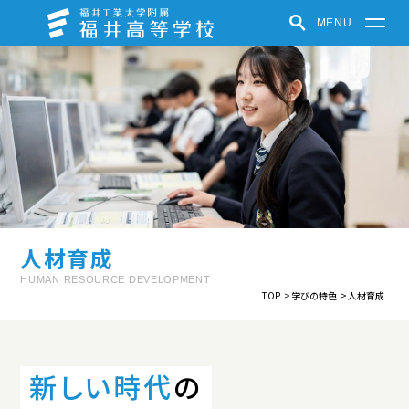
MENU
福井高等学校
学校紹介
学びの特色
学校での取り組み
クラブ活動
受験生の方へ
在学生・保護者の方へ
パンフレット
お知らせ
人材育成
福井中高ポータルサイト
HUMAN RESOURCE DEVELOPMENT
TOP
学びの特色
人材育成
中高一貫教育
教育方針
制服紹介
施設紹介
学校紹介動画
新しい時代
の